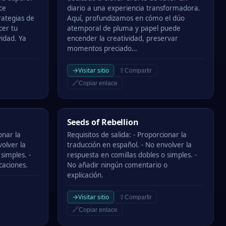
ce
diario a una experiencia transformadora.
rategias de
Aquí, profundizamos en cómo el dúo
cer tu
atemporal de pluma y papel puede
idad. Ya
encender la creatividad, preservar
momentos preciado…
→
Visitar sitio
⇪
Compartir
🔗
Copiar enlace
Seeds of Rebellion
Seeds of Rebellion
onar la
Requisitos de salida: - Proporcionar la
volver la
traducción en español. - No envolver la
simples. -
respuesta en comillas dobles o simples. -
caciones.
No añadir ningún comentario o
explicación.
→
Visitar sitio
⇪
Compartir
🔗
Copiar enlace