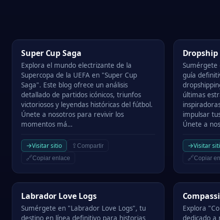
Super Cup Saga
Dropship D
Super Cup Saga
Dropship
Explora el mundo electrizante de la
Sumérgete 
Supercopa de la UEFA en "Super Cup
guía definit
Saga". Este blog ofrece un análisis
dropshippin
detallado de partidos icónicos, triunfos
últimas estr
victoriosos y leyendas históricas del fútbol.
inspiradoras
Únete a nosotros para revivir los
impulsar tu
momentos má…
Únete a no
→
→
Visitar sitio
Visitar sit
⇪
Compartir
🔗
🔗
Copiar enlace
Copiar en
Labrador Love Logs
Compassion 
Labrador Love Logs
Compassi
Sumérgete en "Labrador Love Logs", tu
Explora "Co
destino en línea definitivo para historias
dedicado a 