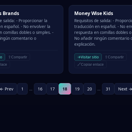
Brands
Money Wise Kids
ls Brands
Money Wise Kids
e salida: - Proporcionar la
Requisitos de salida: - Proporci
n español. - No envolver la
traducción en español. - No en
 comillas dobles o simples. -
respuesta en comillas dobles o 
ingún comentario o
No añadir ningún comentario 
explicación.
→
io
Visitar sitio
⇪
⇪
Compartir
Compartir
🔗
lace
Copiar enlace
← Prev
1
…
16
17
18
19
20
…
31
Next 