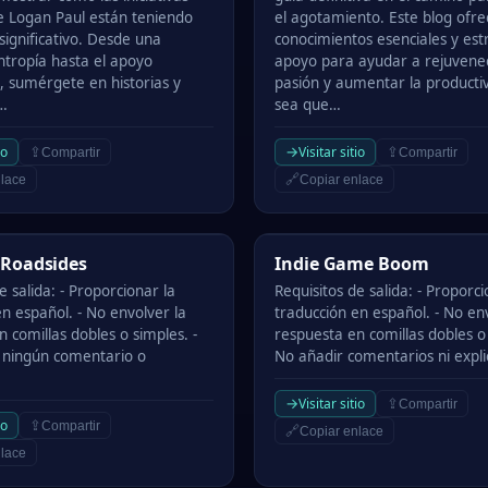
e Logan Paul están teniendo
el agotamiento. Este blog ofre
significativo. Desde una
conocimientos esenciales y est
ntropía hasta el apoyo
apoyo para ayudar a rejuvene
, sumérgete en historias y
pasión y aumentar la productiv
o…
sea que…
→
io
Visitar sitio
⇪
⇪
Compartir
Compartir
🔗
lace
Copiar enlace
adsides
Indie Game Boom
Roadsides
Indie Game Boom
e salida: - Proporcionar la
Requisitos de salida: - Proporci
n español. - No envolver la
traducción en español. - No en
 comillas dobles o simples. -
respuesta en comillas dobles o 
 ningún comentario o
No añadir comentarios ni expli
→
Visitar sitio
⇪
Compartir
io
⇪
Compartir
🔗
Copiar enlace
lace