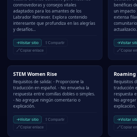
conmovedoras y consejos vitales
benéficas d
adaptados para los amantes de los
un impacto 
Labrador Retriever. Explora contenido
extensa fila
interesante que profundiza en las alegrías
comunitario
y desafíos…
actualizaci
→
→
Visitar sitio
Visitar sit
⇪
Compartir
🔗
🔗
Copiar enlace
Copiar en
STEM Women Rise
Roaming Ro
STEM Women Rise
Roaming 
Requisitos de salida: - Proporcione la
Requisitos d
traducción en español. - No envuelva la
traducción e
respuesta entre comillas dobles o simples.
respuesta en
- No agregue ningún comentario o
No agregar
explicación.
explicación.
→
→
Visitar sitio
Visitar sit
⇪
Compartir
🔗
🔗
Copiar enlace
Copiar en