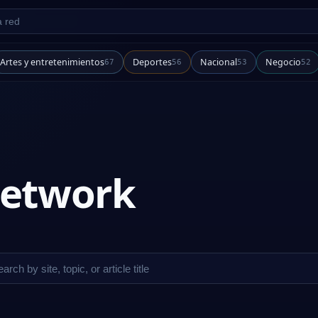
d
Artes y entretenimientos
Deportes
Nacional
Negocio
67
56
53
52
 network