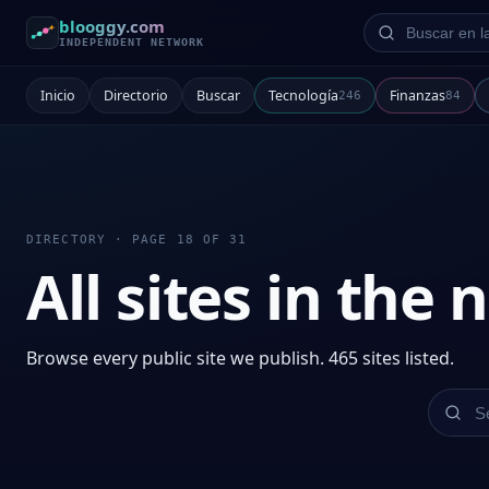
Buscar en la re
blooggy.com
INDEPENDENT NETWORK
Inicio
Directorio
Buscar
Tecnología
Finanzas
246
84
DIRECTORY · PAGE 18 OF 31
All sites in the
Browse every public site we publish. 465 sites listed.