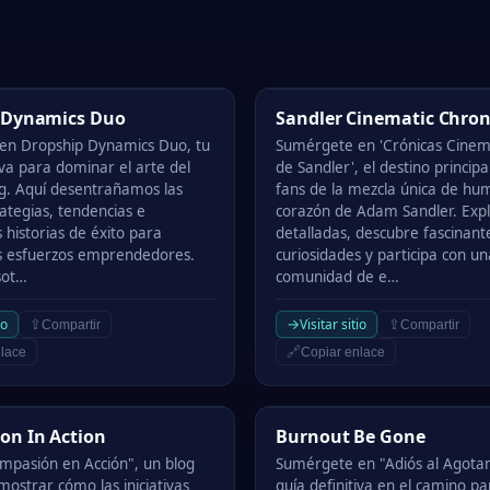
ynamics Duo
Sandler Cinematic Chronicles
 Dynamics Duo
Sandler Cinematic Chron
en Dropship Dynamics Duo, tu
Sumérgete en 'Crónicas Cinem
iva para dominar el arte del
de Sandler', el destino principa
g. Aquí desentrañamos las
fans de la mezcla única de hu
ategias, tendencias e
corazón de Adam Sandler. Exp
 historias de éxito para
detalladas, descubre fascinant
s esfuerzos emprendedores.
curiosidades y participa con un
sot…
comunidad de e…
→
io
Visitar sitio
⇪
⇪
Compartir
Compartir
🔗
lace
Copiar enlace
In Action
Burnout Be Gone
on In Action
Burnout Be Gone
mpasión en Acción", un blog
Sumérgete en "Adiós al Agotam
mostrar cómo las iniciativas
guía definitiva en el camino p