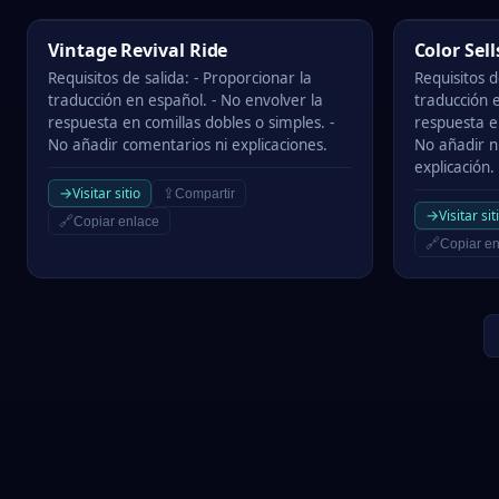
Vintage Revival Ride
Color Sells 
Vintage Revival Ride
Color Sel
Requisitos de salida: - Proporcionar la
Requisitos d
traducción en español. - No envolver la
traducción e
respuesta en comillas dobles o simples. -
respuesta en
No añadir comentarios ni explicaciones.
No añadir n
explicación.
→
Visitar sitio
⇪
Compartir
→
Visitar sit
🔗
Copiar enlace
🔗
Copiar en