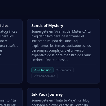
Sands of Mystery
icles
Sands of Mystery
atográficas
Sumérgete en "Arenas del Misterio," tu
l para los
blog definitivo para desentrañar el
mor y
intrincado mundo de Dune. Aquí
lora reseñas
exploramos los temas cautivadores, los
es
personajes complejos y el universo
a
expansivo de la obra maestra de Frank
Herbert. Únete a noso…
→
Visitar sitio
⇪
Compartir
🔗
Copiar enlace
Ink Your Journey
Ink Your Journey
iento," tu
Sumérgete en "Tinta tu Viaje", un blog
ara superar
dedicado a elevar el arte de llevar un