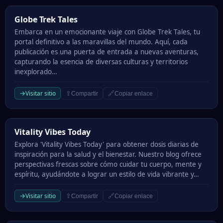
Globe Trek Tales
Globe Trek Tales
Embarca en un emocionante viaje con Globe Trek Tales, tu
portal definitivo a las maravillas del mundo. Aquí, cada
publicación es una puerta de entrada a nuevas aventuras,
capturando la esencia de diversas culturas y territorios
inexplorado…
→
Visitar sitio
⇪
🔗
Compartir
Copiar enlace
Vitality Vibes Today
Vitality Vibes Today
Explora 'Vitality Vibes Today' para obtener dosis diarias de
inspiración para la salud y el bienestar. Nuestro blog ofrece
perspectivas frescas sobre cómo cuidar tu cuerpo, mente y
espíritu, ayudándote a lograr un estilo de vida vibrante y…
→
Visitar sitio
⇪
🔗
Compartir
Copiar enlace