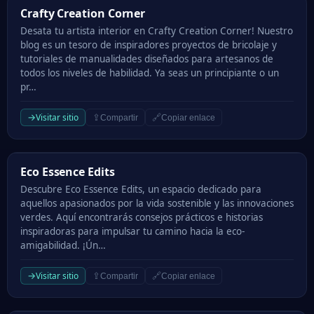
Crafty Creation Corner
Crafty Creation Corner
Desata tu artista interior en Crafty Creation Corner! Nuestro
blog es un tesoro de inspiradores proyectos de bricolaje y
tutoriales de manualidades diseñados para artesanos de
todos los niveles de habilidad. Ya seas un principiante o un
pr…
→
Visitar sitio
⇪
🔗
Compartir
Copiar enlace
Eco Essence Edits
Eco Essence Edits
Descubre Eco Essence Edits, un espacio dedicado para
aquellos apasionados por la vida sostenible y las innovaciones
verdes. Aquí encontrarás consejos prácticos e historias
inspiradoras para impulsar tu camino hacia la eco-
amigabilidad. ¡Ún…
→
Visitar sitio
⇪
🔗
Compartir
Copiar enlace