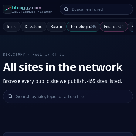
Buscar en la red
blooggy.com
INDEPENDENT NETWORK
Inicio
Directorio
Buscar
Tecnología
Finanzas
Ar
246
84
DIRECTORY · PAGE 17 OF 31
All sites in the network
Browse every public site we publish. 465 sites listed.