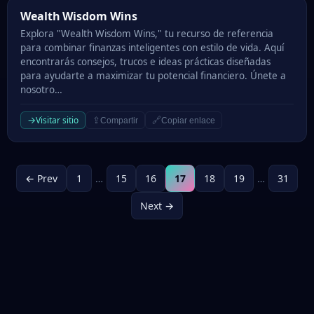
Wealth Wisdom Wins
Wealth Wisdom Wins
Explora "Wealth Wisdom Wins," tu recurso de referencia
para combinar finanzas inteligentes con estilo de vida. Aquí
encontrarás consejos, trucos e ideas prácticas diseñadas
para ayudarte a maximizar tu potencial financiero. Únete a
nosotro…
→
Visitar sitio
⇪
🔗
Compartir
Copiar enlace
← Prev
1
…
15
16
17
18
19
…
31
Next →