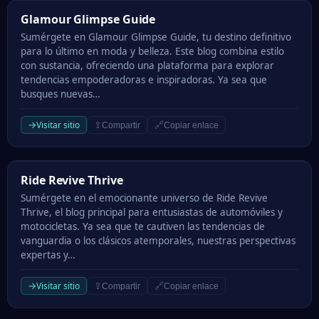
Glamour Glimpse Guide
Glamour Glimpse Guide
Sumérgete en Glamour Glimpse Guide, tu destino definitivo
para lo último en moda y belleza. Este blog combina estilo
con sustancia, ofreciendo una plataforma para explorar
tendencias empoderadoras e inspiradoras. Ya sea que
busques nuevas…
→
Visitar sitio
⇪
🔗
Compartir
Copiar enlace
Ride Revive Thrive
Ride Revive Thrive
Sumérgete en el emocionante universo de Ride Revive
Thrive, el blog principal para entusiastas de automóviles y
motocicletas. Ya sea que te cautiven las tendencias de
vanguardia o los clásicos atemporales, nuestras perspectivas
expertas y…
→
Visitar sitio
⇪
🔗
Compartir
Copiar enlace