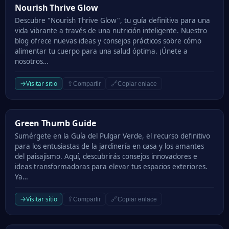
Nourish Thrive Glow
Nourish Thrive Glow
Descubre "Nourish Thrive Glow", tu guía definitiva para una
vida vibrante a través de una nutrición inteligente. Nuestro
blog ofrece nuevas ideas y consejos prácticos sobre cómo
alimentar tu cuerpo para una salud óptima. ¡Únete a
nosotros…
→
Visitar sitio
⇪
🔗
Compartir
Copiar enlace
Green Thumb Guide
Green Thumb Guide
Sumérgete en la Guía del Pulgar Verde, el recurso definitivo
para los entusiastas de la jardinería en casa y los amantes
del paisajismo. Aquí, descubrirás consejos innovadores e
ideas transformadoras para elevar tus espacios exteriores.
Ya…
→
Visitar sitio
⇪
🔗
Compartir
Copiar enlace