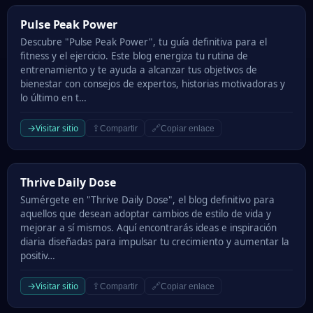
Pulse Peak Power
Pulse Peak Power
Descubre "Pulse Peak Power", tu guía definitiva para el
fitness y el ejercicio. Este blog energiza tu rutina de
entrenamiento y te ayuda a alcanzar tus objetivos de
bienestar con consejos de expertos, historias motivadoras y
lo último en t…
→
Visitar sitio
⇪
🔗
Compartir
Copiar enlace
Thrive Daily Dose
Thrive Daily Dose
Sumérgete en "Thrive Daily Dose", el blog definitivo para
aquellos que desean adoptar cambios de estilo de vida y
mejorar a sí mismos. Aquí encontrarás ideas e inspiración
diaria diseñadas para impulsar tu crecimiento y aumentar la
positiv…
→
Visitar sitio
⇪
🔗
Compartir
Copiar enlace