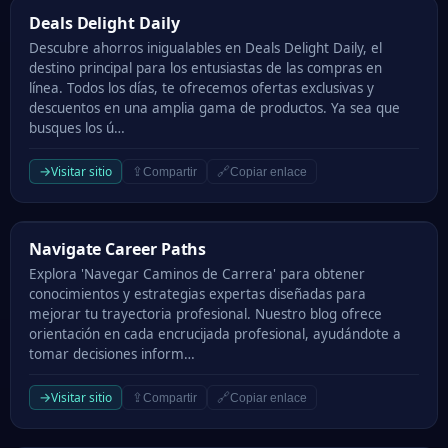
Deals Delight Daily
Deals Delight Daily
Descubre ahorros inigualables en Deals Delight Daily, el
destino principal para los entusiastas de las compras en
línea. Todos los días, te ofrecemos ofertas exclusivas y
descuentos en una amplia gama de productos. Ya sea que
busques los ú…
→
Visitar sitio
⇪
🔗
Compartir
Copiar enlace
Navigate Career Paths
Navigate Career Paths
Explora 'Navegar Caminos de Carrera' para obtener
conocimientos y estrategias expertas diseñadas para
mejorar tu trayectoria profesional. Nuestro blog ofrece
orientación en cada encrucijada profesional, ayudándote a
tomar decisiones inform…
→
Visitar sitio
⇪
🔗
Compartir
Copiar enlace