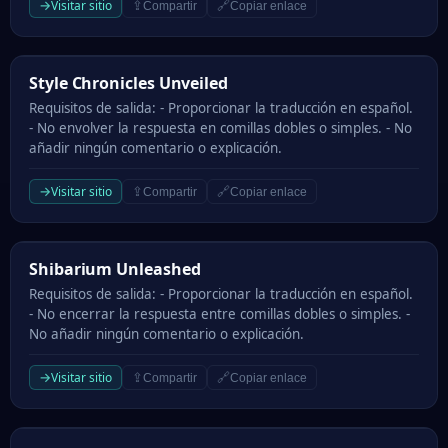
→
Visitar sitio
⇪
🔗
Compartir
Copiar enlace
Style Chronicles Unveiled
Style Chronicles Unveiled
Requisitos de salida: - Proporcionar la traducción en español.
- No envolver la respuesta en comillas dobles o simples. - No
añadir ningún comentario o explicación.
→
Visitar sitio
⇪
🔗
Compartir
Copiar enlace
Shibarium Unleashed
Shibarium Unleashed
Requisitos de salida: - Proporcionar la traducción en español.
- No encerrar la respuesta entre comillas dobles o simples. -
No añadir ningún comentario o explicación.
→
Visitar sitio
⇪
🔗
Compartir
Copiar enlace