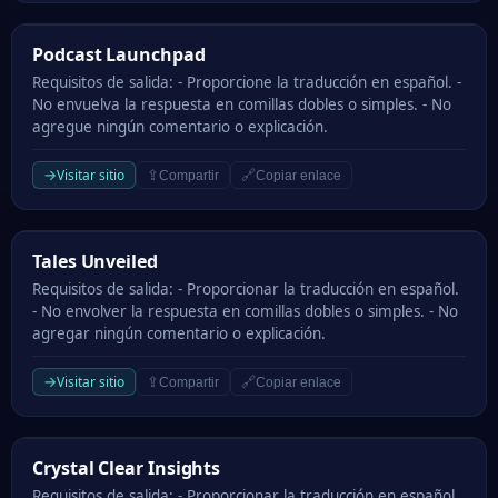
Podcast Launchpad
Podcast Launchpad
Requisitos de salida: - Proporcione la traducción en español. -
No envuelva la respuesta en comillas dobles o simples. - No
agregue ningún comentario o explicación.
→
Visitar sitio
⇪
🔗
Compartir
Copiar enlace
Tales Unveiled
Tales Unveiled
Requisitos de salida: - Proporcionar la traducción en español.
- No envolver la respuesta en comillas dobles o simples. - No
agregar ningún comentario o explicación.
→
Visitar sitio
⇪
🔗
Compartir
Copiar enlace
Crystal Clear Insights
Crystal Clear Insights
Requisitos de salida: - Proporcionar la traducción en español.