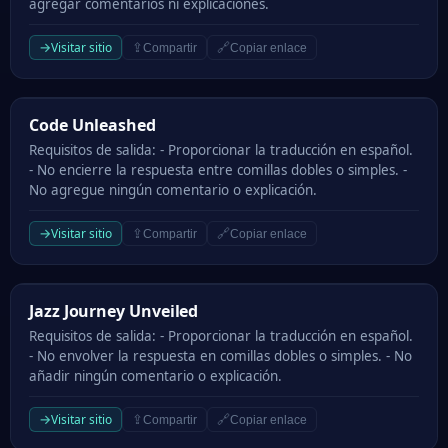
agregar comentarios ni explicaciones.
→
Visitar sitio
⇪
🔗
Compartir
Copiar enlace
Code Unleashed
Code Unleashed
Requisitos de salida: - Proporcionar la traducción en español.
- No encierre la respuesta entre comillas dobles o simples. -
No agregue ningún comentario o explicación.
→
Visitar sitio
⇪
🔗
Compartir
Copiar enlace
Jazz Journey Unveiled
Jazz Journey Unveiled
Requisitos de salida: - Proporcionar la traducción en español.
- No envolver la respuesta en comillas dobles o simples. - No
añadir ningún comentario o explicación.
→
Visitar sitio
⇪
🔗
Compartir
Copiar enlace