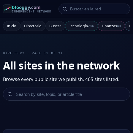
Buscar en la red
blooggy.com
INDEPENDENT NETWORK
Inicio
Directorio
Buscar
Tecnología
Finanzas
Ar
246
84
DIRECTORY · PAGE 19 OF 31
All sites in the network
Browse every public site we publish. 465 sites listed.