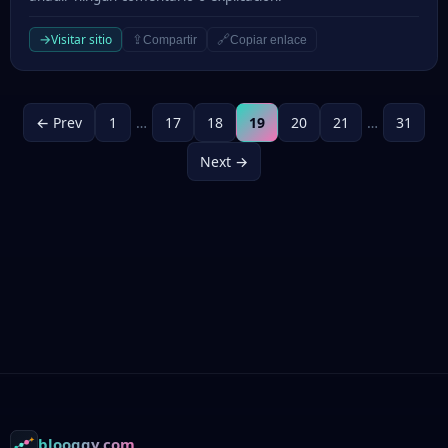
→
Visitar sitio
⇪
🔗
Compartir
Copiar enlace
← Prev
1
…
17
18
19
20
21
…
31
Next →
Footer
blooggy.com