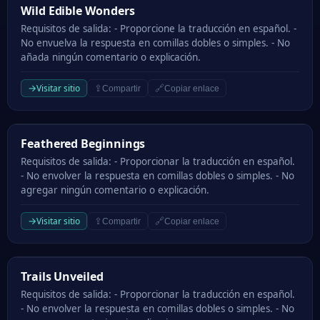
Wild Edible Wonders
Wild Edible Wonders
Requisitos de salida: - Proporcione la traducción en español. -
No envuelva la respuesta en comillas dobles o simples. - No
añada ningún comentario o explicación.
→
Visitar sitio
⇪
🔗
Compartir
Copiar enlace
Feathered Beginnings
Feathered Beginnings
Requisitos de salida: - Proporcionar la traducción en español.
- No envolver la respuesta en comillas dobles o simples. - No
agregar ningún comentario o explicación.
→
Visitar sitio
⇪
🔗
Compartir
Copiar enlace
Trails Unveiled
Trails Unveiled
Requisitos de salida: - Proporcionar la traducción en español.
- No envolver la respuesta en comillas dobles o simples. - No