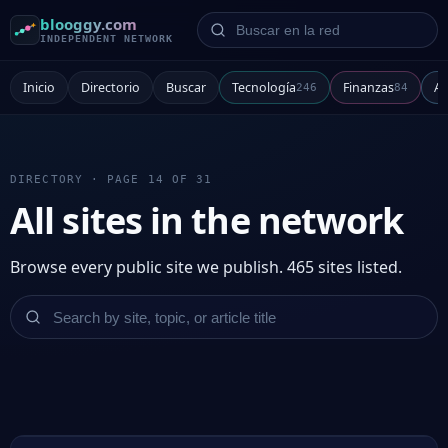
Buscar en la red
blooggy.com
INDEPENDENT NETWORK
Inicio
Directorio
Buscar
Tecnología
Finanzas
Ar
246
84
DIRECTORY · PAGE 14 OF 31
All sites in the network
Browse every public site we publish. 465 sites listed.