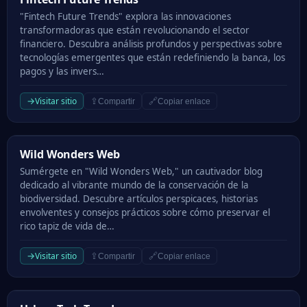
"Fintech Future Trends" explora las innovaciones
transformadoras que están revolucionando el sector
financiero. Descubra análisis profundos y perspectivas sobre
tecnologías emergentes que están redefiniendo la banca, los
pagos y las invers…
→
Visitar sitio
⇪
🔗
Compartir
Copiar enlace
Wild Wonders Web
Wild Wonders Web
Sumérgete en "Wild Wonders Web," un cautivador blog
dedicado al vibrante mundo de la conservación de la
biodiversidad. Descubre artículos perspicaces, historias
envolventes y consejos prácticos sobre cómo preservar el
rico tapiz de vida de…
→
Visitar sitio
⇪
🔗
Compartir
Copiar enlace