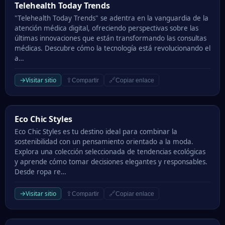
Telehealth Today Trends
Telehealth Today Trends
"Telehealth Today Trends" se adentra en la vanguardia de la
atención médica digital, ofreciendo perspectivas sobre las
últimas innovaciones que están transformando las consultas
médicas. Descubre cómo la tecnología está revolucionando el
a…
→
Visitar sitio
⇪
🔗
Compartir
Copiar enlace
Eco Chic Styles
Eco Chic Styles
Eco Chic Styles es tu destino ideal para combinar la
sostenibilidad con un pensamiento orientado a la moda.
Explora una colección seleccionada de tendencias ecológicas
y aprende cómo tomar decisiones elegantes y responsables.
Desde ropa re…
→
Visitar sitio
⇪
🔗
Compartir
Copiar enlace