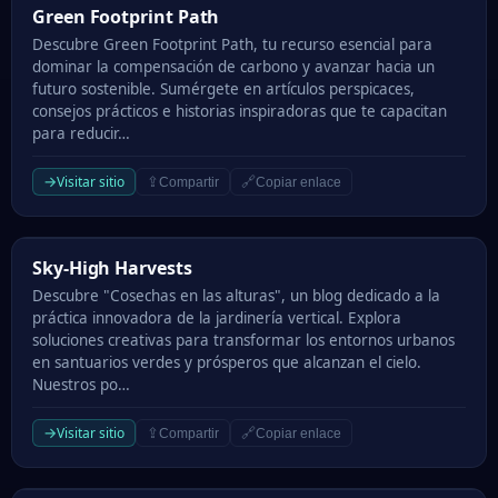
Green Footprint Path
Green Footprint Path
Descubre Green Footprint Path, tu recurso esencial para
dominar la compensación de carbono y avanzar hacia un
futuro sostenible. Sumérgete en artículos perspicaces,
consejos prácticos e historias inspiradoras que te capacitan
para reducir…
→
Visitar sitio
⇪
🔗
Compartir
Copiar enlace
Sky-High Harvests
Sky-High Harvests
Descubre "Cosechas en las alturas", un blog dedicado a la
práctica innovadora de la jardinería vertical. Explora
soluciones creativas para transformar los entornos urbanos
en santuarios verdes y prósperos que alcanzan el cielo.
Nuestros po…
→
Visitar sitio
⇪
🔗
Compartir
Copiar enlace