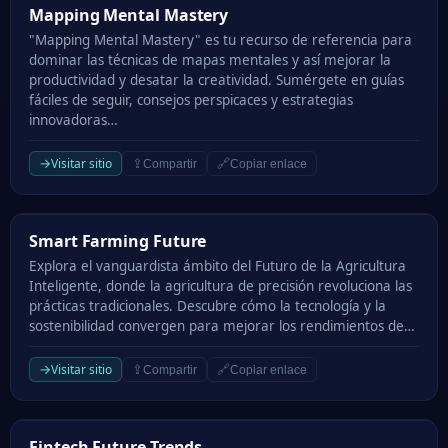
Mapping Mental Mastery
Mapping Mental Mastery
"Mapping Mental Mastery" es tu recurso de referencia para
dominar las técnicas de mapas mentales y así mejorar la
productividad y desatar la creatividad. Sumérgete en guías
fáciles de seguir, consejos perspicaces y estrategias
innovadoras…
→
Visitar sitio
⇪
🔗
Compartir
Copiar enlace
Smart Farming Future
Smart Farming Future
Explora el vanguardista ámbito del Futuro de la Agricultura
Inteligente, donde la agricultura de precisión revoluciona las
prácticas tradicionales. Descubre cómo la tecnología y la
sostenibilidad convergen para mejorar los rendimientos de…
→
Visitar sitio
⇪
🔗
Compartir
Copiar enlace
Fintech Future Trends
Fintech Future Trends