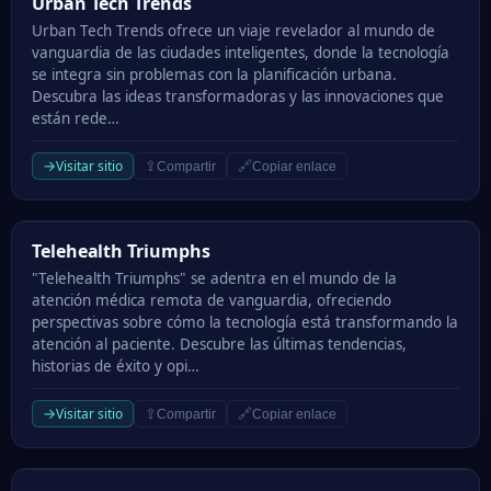
Urban Tech Trends
Urban Tech Trends
Urban Tech Trends ofrece un viaje revelador al mundo de
vanguardia de las ciudades inteligentes, donde la tecnología
se integra sin problemas con la planificación urbana.
Descubra las ideas transformadoras y las innovaciones que
están rede…
→
Visitar sitio
⇪
🔗
Compartir
Copiar enlace
Telehealth Triumphs
Telehealth Triumphs
"Telehealth Triumphs" se adentra en el mundo de la
atención médica remota de vanguardia, ofreciendo
perspectivas sobre cómo la tecnología está transformando la
atención al paciente. Descubre las últimas tendencias,
historias de éxito y opi…
→
Visitar sitio
⇪
🔗
Compartir
Copiar enlace