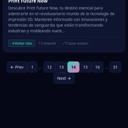
Print Future Now
Print Future Now
Descubre Print Future Now, tu destino esencial para
adentrarte en el revolucionario mundo de la tecnología de
impresión 3D. Mantente informado con innovaciones y
tendencias de vanguardia que están transformando
industrias y moldeando nuest…
→
Visitar sitio
⇪
🔗
Compartir
Copiar enlace
← Prev
1
…
12
13
14
15
16
…
31
Next →