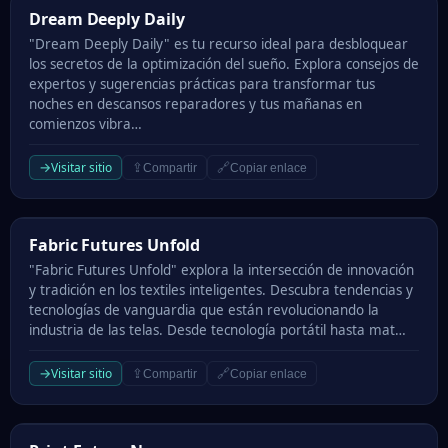
Dream Deeply Daily
Dream Deeply Daily
"Dream Deeply Daily" es tu recurso ideal para desbloquear
los secretos de la optimización del sueño. Explora consejos de
expertos y sugerencias prácticas para transformar tus
noches en descansos reparadores y tus mañanas en
comienzos vibra…
→
Visitar sitio
⇪
🔗
Compartir
Copiar enlace
Fabric Futures Unfold
Fabric Futures Unfold
"Fabric Futures Unfold" explora la intersección de innovación
y tradición en los textiles inteligentes. Descubra tendencias y
tecnologías de vanguardia que están revolucionando la
industria de las telas. Desde tecnología portátil hasta mat…
→
Visitar sitio
⇪
🔗
Compartir
Copiar enlace