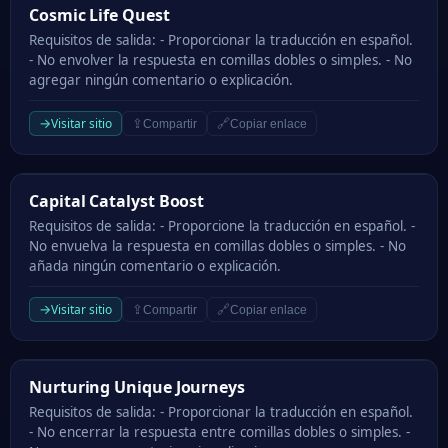
Cosmic Life Quest
Cosmic Life Quest
Requisitos de salida: - Proporcionar la traducción en español.
- No envolver la respuesta en comillas dobles o simples. - No
agregar ningún comentario o explicación.
→
Visitar sitio
⇪
🔗
Compartir
Copiar enlace
Capital Catalyst Boost
Capital Catalyst Boost
Requisitos de salida: - Proporcione la traducción en español. -
No envuelva la respuesta en comillas dobles o simples. - No
añada ningún comentario o explicación.
→
Visitar sitio
⇪
🔗
Compartir
Copiar enlace
Nurturing Unique Journeys
Nurturing Unique Journeys
Requisitos de salida: - Proporcionar la traducción en español.
- No encerrar la respuesta entre comillas dobles o simples. -