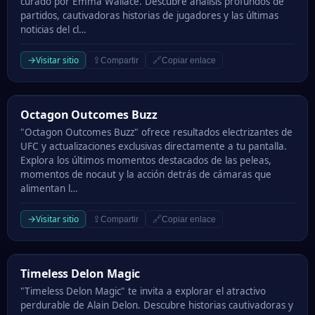
curado por Emma Wallace. Descubre análisis profundos de
partidos, cautivadoras historias de jugadores y las últimas
noticias del cl…
→
Visitar sitio
⇪
🔗
Compartir
Copiar enlace
Octagon Outcomes Buzz
Octagon Outcomes Buzz
"Octagon Outcomes Buzz" ofrece resultados electrizantes de
UFC y actualizaciones exclusivas directamente a tu pantalla.
Explora los últimos momentos destacados de las peleas,
momentos de nocaut y la acción detrás de cámaras que
alimentan l…
→
Visitar sitio
⇪
🔗
Compartir
Copiar enlace
Timeless Delon Magic
Timeless Delon Magic
"Timeless Delon Magic" te invita a explorar el atractivo
perdurable de Alain Delon. Descubre historias cautivadoras y