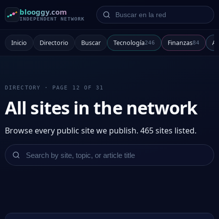
Buscar en la red
blooggy.com
INDEPENDENT NETWORK
Inicio
Directorio
Buscar
Tecnología
Finanzas
Ar
246
84
DIRECTORY · PAGE 12 OF 31
All sites in the network
Browse every public site we publish. 465 sites listed.