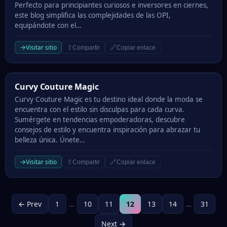
Perfecto para principiantes curiosos e inversores en ciernes,
este blog simplifica las complejidades de las OPI,
equipándote con el…
→
Visitar sitio
⇪
🔗
Compartir
Copiar enlace
Curvy Couture Magic
Curvy Couture Magic
Curvy Couture Magic es tu destino ideal donde la moda se
encuentra con el estilo sin disculpas para cada curva.
Sumérgete en tendencias empoderadoras, descubre
consejos de estilo y encuentra inspiración para abrazar tu
belleza única. Únete…
→
Visitar sitio
⇪
🔗
Compartir
Copiar enlace
← Prev
1
…
10
11
12
13
14
…
31
Next →