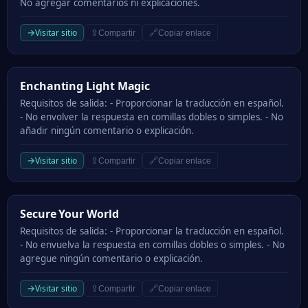
No agregar comentarios ni explicaciones.
→
Visitar sitio
⇪
🔗
Compartir
Copiar enlace
Enchanting Light Magic
Enchanting Light Magic
Requisitos de salida: - Proporcionar la traducción en español.
- No envolver la respuesta en comillas dobles o simples. - No
añadir ningún comentario o explicación.
→
Visitar sitio
⇪
🔗
Compartir
Copiar enlace
Secure Your World
Secure Your World
Requisitos de salida: - Proporcionar la traducción en español.
- No envuelva la respuesta en comillas dobles o simples. - No
agregue ningún comentario o explicación.
→
Visitar sitio
⇪
🔗
Compartir
Copiar enlace