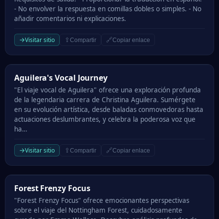
- No envolver la respuesta en comillas dobles o simples. - No
añadir comentarios ni explicaciones.
→
Visitar sitio
⇪
🔗
Compartir
Copiar enlace
Aguilera's Vocal Journey
Aguilera's Vocal Journey
"El viaje vocal de Aguilera" ofrece una exploración profunda
de la legendaria carrera de Christina Aguilera. Sumérgete
en su evolución artística, desde baladas conmovedoras hasta
actuaciones deslumbrantes, y celebra la poderosa voz que
ha…
→
Visitar sitio
⇪
🔗
Compartir
Copiar enlace
Forest Frenzy Focus
Forest Frenzy Focus
"Forest Frenzy Focus" ofrece emocionantes perspectivas
sobre el viaje del Nottingham Forest, cuidadosamente