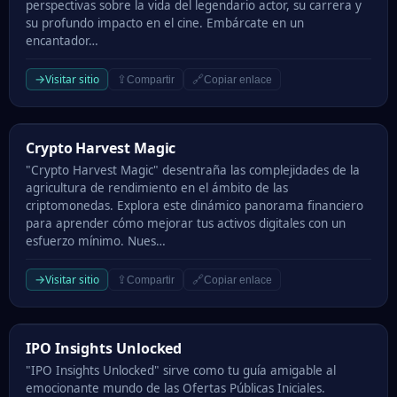
perspectivas sobre la vida del legendario actor, su carrera y
su profundo impacto en el cine. Embárcate en un
encantador…
→
Visitar sitio
⇪
🔗
Compartir
Copiar enlace
Crypto Harvest Magic
Crypto Harvest Magic
"Crypto Harvest Magic" desentraña las complejidades de la
agricultura de rendimiento en el ámbito de las
criptomonedas. Explora este dinámico panorama financiero
para aprender cómo mejorar tus activos digitales con un
esfuerzo mínimo. Nues…
→
Visitar sitio
⇪
🔗
Compartir
Copiar enlace
IPO Insights Unlocked
IPO Insights Unlocked
"IPO Insights Unlocked" sirve como tu guía amigable al
emocionante mundo de las Ofertas Públicas Iniciales.