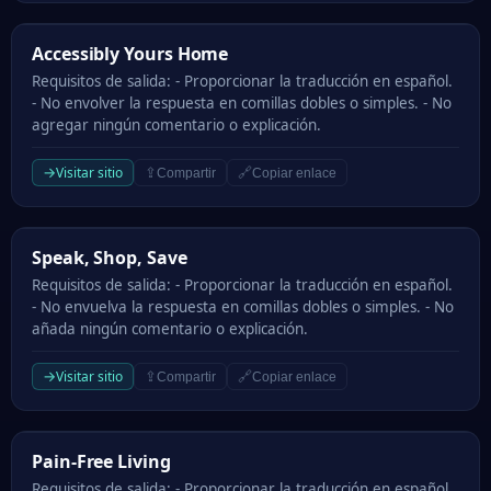
Accessibly Yours Home
Accessibly Yours Home
Requisitos de salida: - Proporcionar la traducción en español.
- No envolver la respuesta en comillas dobles o simples. - No
agregar ningún comentario o explicación.
→
Visitar sitio
⇪
🔗
Compartir
Copiar enlace
Speak, Shop, Save
Speak, Shop, Save
Requisitos de salida: - Proporcionar la traducción en español.
- No envuelva la respuesta en comillas dobles o simples. - No
añada ningún comentario o explicación.
→
Visitar sitio
⇪
🔗
Compartir
Copiar enlace
Pain-Free Living
Pain-Free Living
Requisitos de salida: - Proporcionar la traducción en español.