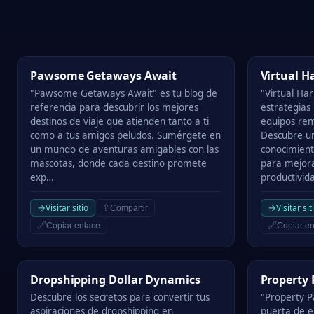
Pawsome Getaways Await
Virtual Har
Pawsome Getaways Await
Virtual 
"Pawsome Getaways Await" es tu blog de
"Virtual Ha
referencia para descubrir los mejores
estrategias
destinos de viaje que atienden tanto a ti
equipos rem
como a tus amigos peludos. Sumérgete en
Descubre un
un mundo de aventuras amigables con las
conocimient
mascotas, donde cada destino promete
para mejora
exp…
productivida
→
→
Visitar sitio
Visitar sit
⇪
Compartir
🔗
🔗
Copiar enlace
Copiar en
Dropshipping Dollar Dynamics
Property Pa
Dropshipping Dollar Dynamics
Property
Descubre los secretos para convertir tus
"Property P
aspiraciones de dropshipping en
puerta de e