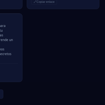
🔗
Copiar enlace
para
tu
as
rende un
nos
secretos
→