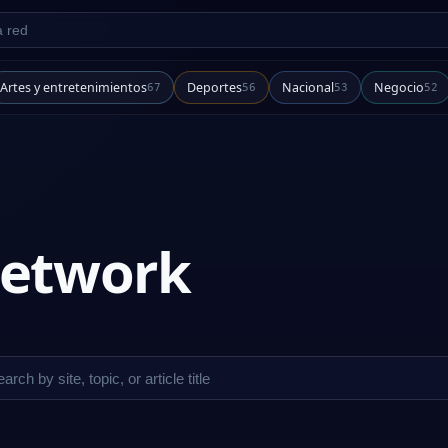
d
Artes y entretenimientos
Deportes
Nacional
Negocio
67
56
53
52
 network