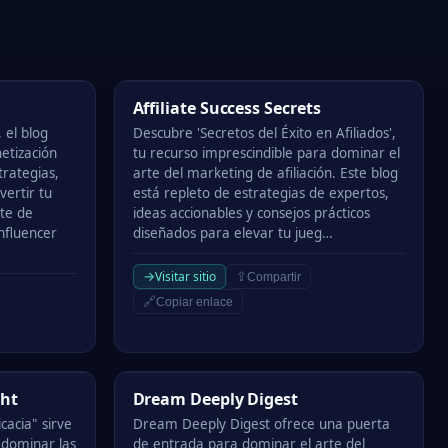
Affiliate Success Secrets
Affiliate Success Secrets
 el blog
Descubre 'Secretos del Éxito en Afiliados',
etización
tu recurso imprescindible para dominar el
trategias,
arte del marketing de afiliación. Este blog
vertir tu
está repleto de estrategias de expertos,
nte de
ideas accionables y consejos prácticos
influencer
diseñados para elevar tu jueg…
→
Visitar sitio
⇪
Compartir
🔗
Copiar enlace
Dream Deeply Digest
ght
Dream Deeply Digest
cacia" sirve
Dream Deeply Digest ofrece una puerta
 dominar las
de entrada para dominar el arte del