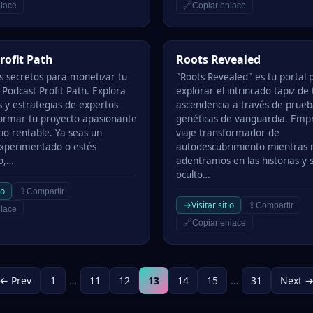
🔗
lace
Copiar enlace
it Path
Roots Revealed
rofit Path
Roots Revealed
s secretos para monetizar tu
"Roots Revealed" es tu portal 
 Podcast Profit Path. Explora
explorar el intrincado tapiz de 
s y estrategias de expertos
ascendencia a través de prueb
ormar tu proyecto apasionante
genéticas de vanguardia. Emp
io rentable. Ya seas un
viaje transformador de
xperimentado o estés
autodescubrimiento mientras 
o,…
adentramos en las historias y 
oculto…
io
⇪
Compartir
→
Visitar sitio
⇪
Compartir
lace
🔗
Copiar enlace
← Prev
1
…
11
12
13
14
15
…
31
Next 