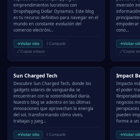
emprendimientos lucrativos con
inversión in
Dropshipping Dollar Dynamics. Este blog
información
es tu recurso definitivo para navegar en el
principiante
mundo en constante evolución del
empoderar a
comercio electróni…
cono…
→
→
Visitar sitio
Visitar sit
⇪
Compartir
🔗
🔗
Copiar enlace
Copiar en
Sun Charged Tech
Impact Beyo
Sun Charged Tech
Impact Be
Descubre Sun Charged Tech, donde los
Impacto más
gadgets solares de vanguardia se
el poder tr
encuentran con la sostenibilidad diaria.
Responsabili
Nuestro blog se adentra en las últimas
negocios mo
innovaciones que aprovechan la energía
perspicaces
del sol, transformando cómo vives,
pueden impu
trabajas y jueg…
forma a un
→
→
Visitar sitio
Visitar sit
⇪
Compartir