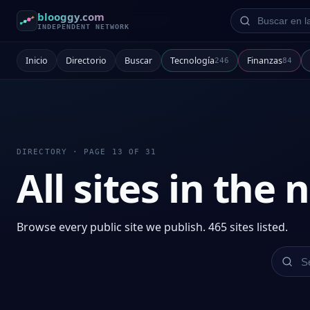
Buscar en la re
blooggy.com
INDEPENDENT NETWORK
Inicio
Directorio
Buscar
Tecnología
Finanzas
246
84
DIRECTORY · PAGE 13 OF 31
All sites in the
Browse every public site we publish. 465 sites listed.