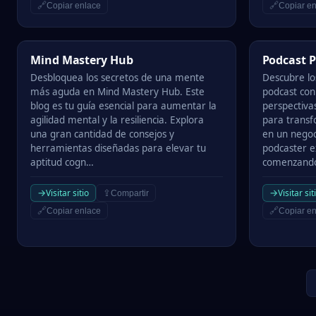
🔗
🔗
Copiar enlace
Copiar en
Mind Mastery Hub
Podcast Prof
Mind Mastery Hub
Podcast P
Desbloquea los secretos de una mente
Descubre lo
más aguda en Mind Mastery Hub. Este
podcast con
blog es tu guía esencial para aumentar la
perspectiva
agilidad mental y la resiliencia. Explora
para transf
una gran cantidad de consejos y
en un negoc
herramientas diseñadas para elevar tu
podcaster e
aptitud cogn…
comenzand
→
→
Visitar sitio
Visitar sit
⇪
Compartir
🔗
🔗
Copiar enlace
Copiar en