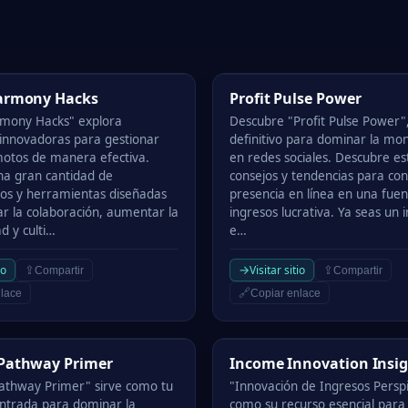
mony Hacks
Profit Pulse Power
Harmony Hacks
Profit Pulse Power
rmony Hacks" explora
Descubre "Profit Pulse Power",
 innovadoras para gestionar
definitivo para dominar la mon
otos de manera efectiva.
en redes sociales. Descubre es
a gran cantidad de
consejos y tendencias para con
os y herramientas diseñadas
presencia en línea en una fue
r la colaboración, aumentar la
ingresos lucrativa. Ya seas un 
d y culti…
e…
→
io
Visitar sitio
⇪
⇪
Compartir
Compartir
🔗
lace
Copiar enlace
thway Primer
Income Innovation Insight
 Pathway Primer
Income Innovation Insi
athway Primer" sirve como tu
"Innovación de Ingresos Perspi
ntrada para dominar la
como su recurso esencial para