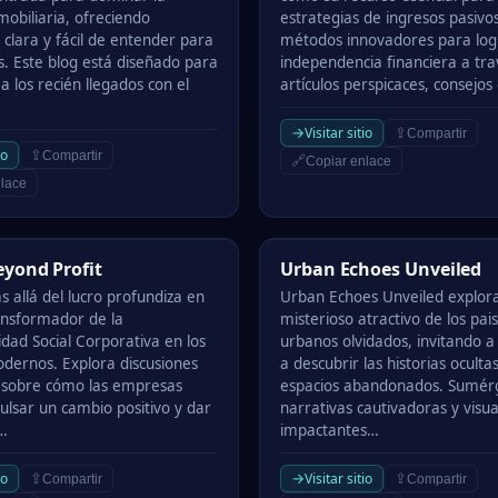
mobiliaria, ofreciendo
estrategias de ingresos pasivo
 clara y fácil de entender para
métodos innovadores para log
s. Este blog está diseñado para
independencia financiera a tra
 los recién llegados con el
artículos perspicaces, consejo
→
Visitar sitio
⇪
Compartir
io
⇪
Compartir
🔗
Copiar enlace
lace
nd Profit
Urban Echoes Unveiled
yond Profit
Urban Echoes Unveiled
 allá del lucro profundiza en
Urban Echoes Unveiled explora
ansformador de la
misterioso atractivo de los pai
dad Social Corporativa en los
urbanos olvidados, invitando a 
dernos. Explora discusiones
a descubrir las historias ocult
 sobre cómo las empresas
espacios abandonados. Sumér
lsar un cambio positivo y dar
narrativas cautivadoras y visua
…
impactantes…
→
io
Visitar sitio
⇪
⇪
Compartir
Compartir