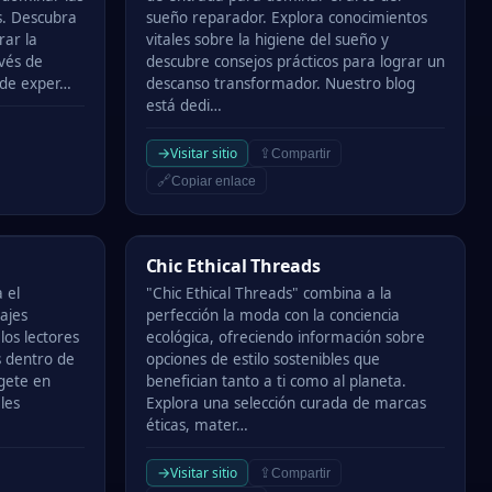
s. Descubra
sueño reparador. Explora conocimientos
rar la
vitales sobre la higiene del sueño y
vés de
descubre consejos prácticos para lograr un
s de exper…
descanso transformador. Nuestro blog
está dedi…
→
Visitar sitio
⇪
Compartir
🔗
Copiar enlace
Chic Ethical Threads
Chic Ethical Threads
 el
"Chic Ethical Threads" combina a la
sajes
perfección la moda con la conciencia
los lectores
ecológica, ofreciendo información sobre
as dentro de
opciones de estilo sostenibles que
gete en
benefician tanto a ti como al planeta.
les
Explora una selección curada de marcas
éticas, mater…
→
Visitar sitio
⇪
Compartir