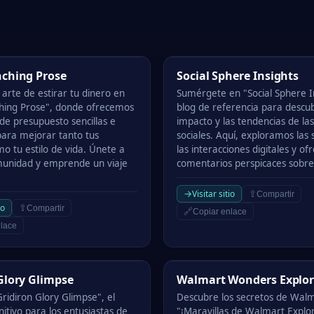
ing Prose
Social Sphere Insights
nching Prose
Social Sphere Insights
arte de estirar tu dinero en
Sumérgete en "Social Sphere In
hing Prose", donde ofrecemos
blog de referencia para descub
de presupuesto sencillas e
impacto y las tendencias de la
para mejorar tanto tus
sociales. Aquí, exploramos las 
o tu estilo de vida. Únete a
las interacciones digitales y o
munidad y emprende un viaje
comentarios perspicaces sobre 
→
Visitar sitio
⇪
Compartir
io
⇪
Compartir
🔗
Copiar enlace
lace
ry Glimpse
Walmart Wonders Explored
Glory Glimpse
Walmart Wonders Explo
ridiron Glory Glimpse", el
Descubre los secretos de Wal
nitivo para los entusiastas de
"¡Maravillas de Walmart Explo