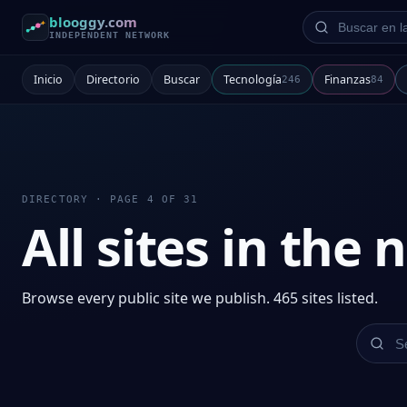
Buscar en la re
blooggy.com
INDEPENDENT NETWORK
Inicio
Directorio
Buscar
Tecnología
Finanzas
246
84
DIRECTORY · PAGE 4 OF 31
All sites in the
Browse every public site we publish. 465 sites listed.