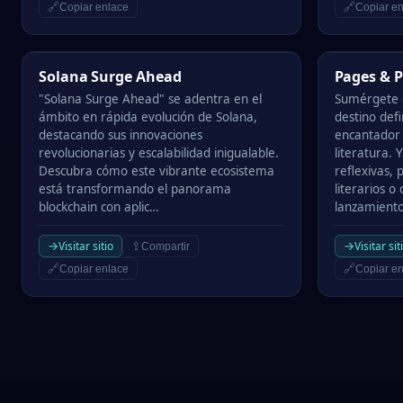
🔗
🔗
Copiar enlace
Copiar en
Solana Surge Ahead
Pages & Pro
Solana Surge Ahead
Pages & P
"Solana Surge Ahead" se adentra en el
Sumérgete e
ámbito en rápida evolución de Solana,
destino defi
destacando sus innovaciones
encantador 
revolucionarias y escalabilidad inigualable.
literatura.
Descubra cómo este vibrante ecosistema
reflexivas, 
está transformando el panorama
literarios o
blockchain con aplic…
lanzamiento
→
→
Visitar sitio
Visitar sit
⇪
Compartir
🔗
🔗
Copiar enlace
Copiar en