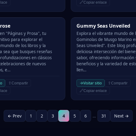
🔗
lace
Copiar enlace
se
Gummy Seas Unveiled
rose
Gummy Seas Unveiled
n "Páginas y Prosa", tu
Explora el vibrante mundo de 
nitivo para explorar el
Gominolas de Musgo Marino 
mundo de los libros y la
Seas Unveiled". Este blog prof
 Ya sea que busques reseñas
deliciosa intersección del biene
profundizaciones en clásicos
sabor, ofreciendo información 
 celebraciones de nuevos
beneficios y la variedad de est
s, e…
llen…
→
io
Visitar sitio
⇪
⇪
Compartir
Compartir
🔗
lace
Copiar enlace
← Prev
1
2
3
4
5
6
…
31
Next →