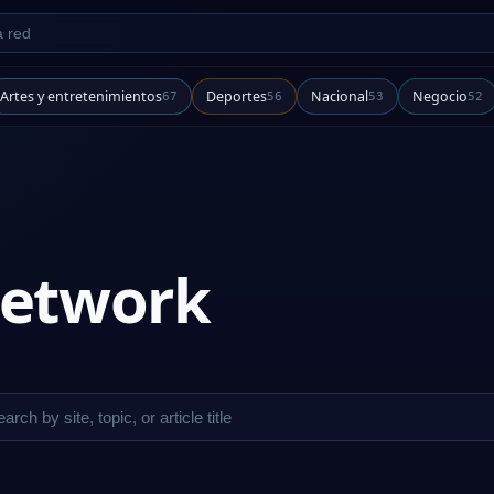
d
Artes y entretenimientos
Deportes
Nacional
Negocio
67
56
53
52
 network