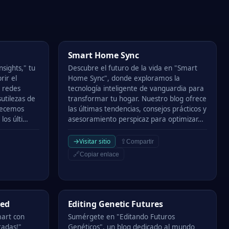
Smart Home Sync
Smart Home Sync
sights," tu
Descubre el futuro de la vida en "Smart
rir el
Home Sync", donde exploramos la
s redes
tecnología inteligente de vanguardia para
sutilezas de
transformar tu hogar. Nuestro blog ofrece
frecemos
las últimas tendencias, consejos prácticos y
los últi…
asesoramiento perspicaz para optimizar…
→
Visitar sitio
⇪
Compartir
🔗
Copiar enlace
Editing Genetic Futures
red
Editing Genetic Futures
mart con
Sumérgete en "Editando Futuros
radas!"
Genéticos", un blog dedicado al mundo