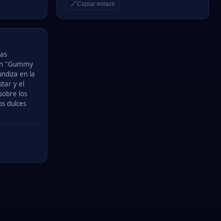
🔗
Copiar enlace
las
en "Gummy
undiza en la
star y el
sobre los
os dulces