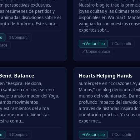
n perspectivas exclusivas,
Nuestro blog te trae la primici
es resúmenes de partidos y
joyas ocultas y las últimas ten
n animadas discusiones sobre el
disponibles en Walmart. Mante
orito de América. Este vibra…
vanguardia con nuestros conse
expertos sobr…
io
⇪
Compartir
→
Visitar sitio
⇪
Compartir
lace
🔗
Copiar enlace
nd, Balance
Hearts Helping Hands
Bend, Balance
Hearts Helping Hands
n "Respira, Flexiona,
Sumérgete en "Corazones Ay
tu santuario en línea sereno
Manos," un blog dedicado al v
 viaje transformador del Yoga.
mundo del voluntariado. Damos
oramos movimientos
profundo impacto del servicio
 y estiramientos del alma
a través de historias inspirado
ara mejorar tu bienestar.
orientación práctica. Ya seas u
estra comu…
experime…
→
io
Visitar sitio
⇪
⇪
Compartir
Compartir