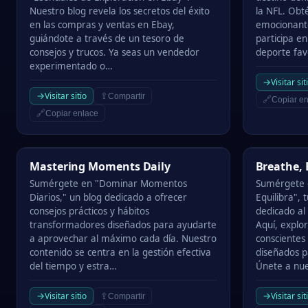
Nuestro blog revela los secretos del éxito
la NFL. Obté
en las compras y ventas en Ebay,
emocionant
guiándote a través de un tesoro de
participa e
consejos y trucos. Ya seas un vendedor
deporte fav
experimentado o…
→
Visitar sit
→
Visitar sitio
⇪
Compartir
🔗
Copiar en
🔗
Copiar enlace
Mastering Moments Daily
Breathe, Be
Mastering Moments Daily
Breathe, 
Sumérgete en "Dominar Momentos
Sumérgete e
Diarios," un blog dedicado a ofrecer
Equilibra", 
consejos prácticos y hábitos
dedicado al
transformadores diseñados para ayudarte
Aquí, expl
a aprovechar al máximo cada día. Nuestro
conscientes
contenido se centra en la gestión efectiva
diseñados p
del tiempo y estra…
Únete a nu
→
→
Visitar sitio
Visitar sit
⇪
Compartir