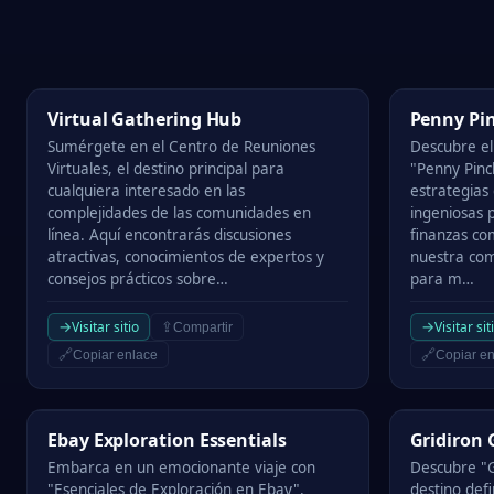
Virtual Gathering Hub
Penny Pinch
Virtual Gathering Hub
Penny Pi
Sumérgete en el Centro de Reuniones
Descubre el 
Virtuales, el destino principal para
"Penny Pinc
cualquiera interesado en las
estrategias 
complejidades de las comunidades en
ingeniosas 
línea. Aquí encontrarás discusiones
finanzas com
atractivas, conocimientos de expertos y
nuestra co
consejos prácticos sobre…
para m…
→
→
Visitar sitio
Visitar sit
⇪
Compartir
🔗
🔗
Copiar enlace
Copiar en
Ebay Exploration Essentials
Gridiron Glo
Ebay Exploration Essentials
Gridiron 
Embarca en un emocionante viaje con
Descubre "G
"Esenciales de Exploración en Ebay".
destino defi