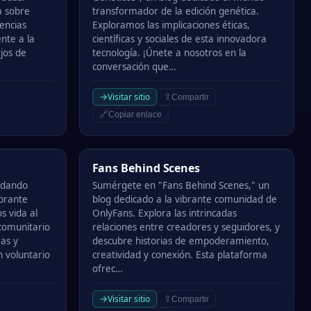
a sobre
transformador de la edición genética.
dencias
Exploramos las implicaciones éticas,
nte a la
científicas y sociales de esta innovadora
jos de
tecnología. ¡Únete a nosotros en la
conversación que…
→
Visitar sitio
⇪
Compartir
🔗
Copiar enlace
Fans Behind Scenes
Fans Behind Scenes
udando
Sumérgete en "Fans Behind Scenes," un
ibrante
blog dedicado a la vibrante comunidad de
 vida al
OnlyFans. Explora las intrincadas
 comunitario
relaciones entre creadores y seguidores, y
ras y
descubre historias de empoderamiento,
n voluntario
creatividad y conexión. Esta plataforma
ofrec…
→
Visitar sitio
⇪
Compartir