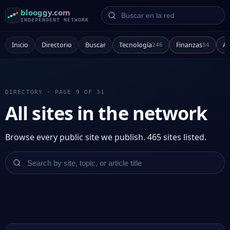
Buscar en la red
blooggy.com
INDEPENDENT NETWORK
Inicio
Directorio
Buscar
Tecnología
Finanzas
Ar
246
84
DIRECTORY · PAGE 9 OF 31
All sites in the network
Browse every public site we publish. 465 sites listed.