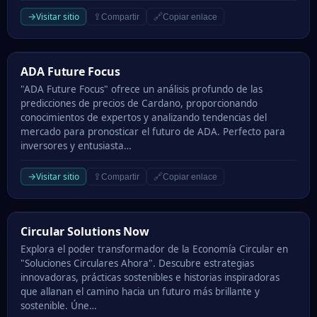
→
Visitar sitio
⇪
🔗
Compartir
Copiar enlace
ADA Future Focus
ADA Future Focus
"ADA Future Focus" ofrece un análisis profundo de las
predicciones de precios de Cardano, proporcionando
conocimientos de expertos y analizando tendencias del
mercado para pronosticar el futuro de ADA. Perfecto para
inversores y entusiasta…
→
Visitar sitio
⇪
🔗
Compartir
Copiar enlace
Circular Solutions Now
Circular Solutions Now
Explora el poder transformador de la Economía Circular en
"Soluciones Circulares Ahora". Descubre estrategias
innovadoras, prácticas sostenibles e historias inspiradoras
que allanan el camino hacia un futuro más brillante y
sostenible. Úne…