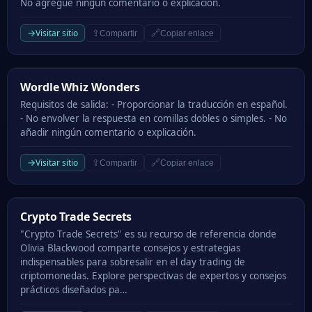
No agregue ningún comentario o explicación.
→
Visitar sitio
⇪
🔗
Compartir
Copiar enlace
Wordle Whiz Wonders
Wordle Whiz Wonders
Requisitos de salida: - Proporcionar la traducción en español.
- No envolver la respuesta en comillas dobles o simples. - No
añadir ningún comentario o explicación.
→
Visitar sitio
⇪
🔗
Compartir
Copiar enlace
Crypto Trade Secrets
Crypto Trade Secrets
"Crypto Trade Secrets" es su recurso de referencia donde
Olivia Blackwood comparte consejos y estrategias
indispensables para sobresalir en el day trading de
criptomonedas. Explore perspectivas de expertos y consejos
prácticos diseñados pa…