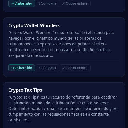
→
Visitar sitio
⇪
🔗
Compartir
Copiar enlace
Crypto Wallet Wonders
Crypto Wallet Wonders
"Crypto Wallet Wonders" es su recurso de referencia para
navegar por el dinámico mundo de las billeteras de
criptomonedas. Explore soluciones de primer nivel que
combinan una seguridad robusta con un diseño intuitivo,
asegurando que sus ac…
→
Visitar sitio
⇪
🔗
Compartir
Copiar enlace
Crypto Tax Tips
Crypto Tax Tips
"Crypto Tax Tips" es tu recurso de referencia para descifrar
el intrincado mundo de la tributación de criptomonedas.
Obtén información crucial para mantenerte informado y en
cumplimiento con las regulaciones fiscales en constante
cambio en…