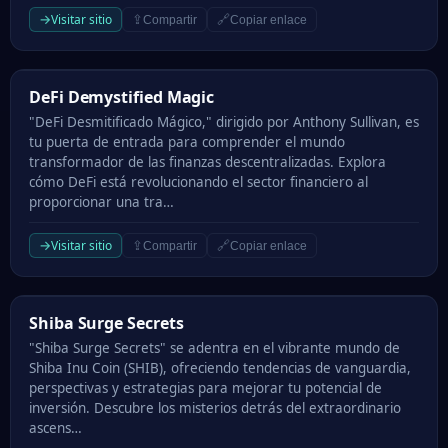
→
Visitar sitio
⇪
🔗
Compartir
Copiar enlace
DeFi Demystified Magic
DeFi Demystified Magic
"DeFi Desmitificado Mágico," dirigido por Anthony Sullivan, es
tu puerta de entrada para comprender el mundo
transformador de las finanzas descentralizadas. Explora
cómo DeFi está revolucionando el sector financiero al
proporcionar una tra…
→
Visitar sitio
⇪
🔗
Compartir
Copiar enlace
Shiba Surge Secrets
Shiba Surge Secrets
"Shiba Surge Secrets" se adentra en el vibrante mundo de
Shiba Inu Coin (SHIB), ofreciendo tendencias de vanguardia,
perspectivas y estrategias para mejorar tu potencial de
inversión. Descubre los misterios detrás del extraordinario
ascens…