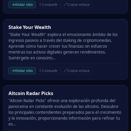
→
Visitar sitio
⇪
🔗
Compartir
Copiar enlace
Stake Your Wealth
Stake Your Wealth
"Stake Your Wealth" explora el emocionante ámbito de los
ingresos pasivos a través del staking de criptomonedas.
Aprende cómo hacer crecer tus finanzas sin esfuerzo
mientras tus activos digitales generan rendimientos.
Sumérgete en conocimi…
→
Visitar sitio
⇪
🔗
Compartir
Copiar enlace
Altcoin Radar Picks
Altcoin Radar Picks
"Altcoin Radar Picks" ofrece una exploración profunda del
panorama en constante evolución de las altcoins. Descubre
los principales contendientes preparados para el crecimiento
y la innovación, proporcionando información para refinar tu
es…