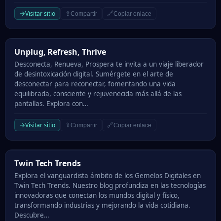
→
Visitar sitio
⇪
🔗
Compartir
Copiar enlace
Unplug, Refresh, Thrive
Unplug, Refresh, Thrive
Desconecta, Renueva, Prospera te invita a un viaje liberador
de desintoxicación digital. Sumérgete en el arte de
desconectar para reconectar, fomentando una vida
equilibrada, consciente y rejuvenecida más allá de las
pantallas. Explora con…
→
Visitar sitio
⇪
🔗
Compartir
Copiar enlace
Twin Tech Trends
Twin Tech Trends
Explora el vanguardista ámbito de los Gemelos Digitales en
Twin Tech Trends. Nuestro blog profundiza en las tecnologías
innovadoras que conectan los mundos digital y físico,
transformando industrias y mejorando la vida cotidiana.
Descubre…