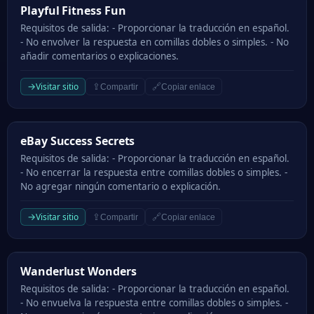
Playful Fitness Fun
Playful Fitness Fun
Requisitos de salida: - Proporcionar la traducción en español.
- No envolver la respuesta en comillas dobles o simples. - No
añadir comentarios o explicaciones.
→
Visitar sitio
⇪
🔗
Compartir
Copiar enlace
eBay Success Secrets
eBay Success Secrets
Requisitos de salida: - Proporcionar la traducción en español.
- No encerrar la respuesta entre comillas dobles o simples. -
No agregar ningún comentario o explicación.
→
Visitar sitio
⇪
🔗
Compartir
Copiar enlace
Wanderlust Wonders
Wanderlust Wonders
Requisitos de salida: - Proporcionar la traducción en español.
- No envuelva la respuesta entre comillas dobles o simples. -